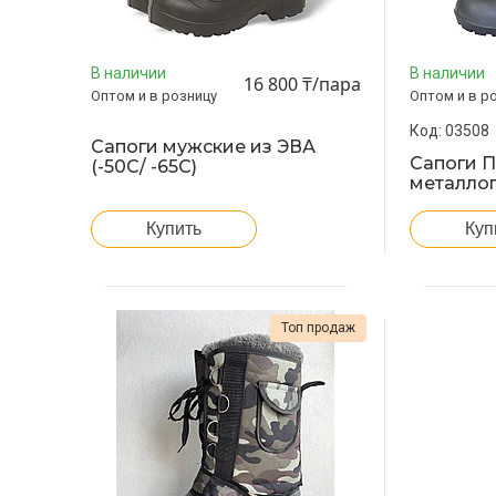
В наличии
В наличии
16 800 ₸/пара
Оптом и в розницу
Оптом и в р
03508
Сапоги мужские из ЭВА
Сапоги 
(-50С/ -65С)
металло
Купить
Куп
Топ продаж