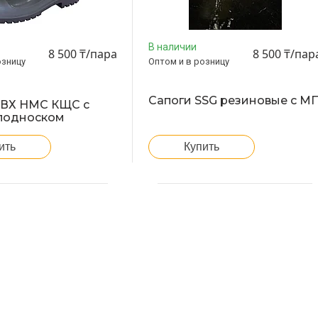
В наличии
8 500 ₸/пара
8 500 ₸/пар
озницу
Оптом и в розницу
Сапоги SSG резиновые c М
ПВХ НМС КЩС с
подноском
ить
Купить