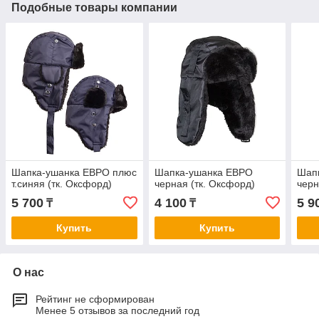
Подобные товары компании
Шапка-ушанка ЕВРО плюс
Шапка-ушанка ЕВРО
Шап
т.синяя (тк. Оксфорд)
черная (тк. Оксфорд)
черн
5 700
4 100
5 9
₸
₸
Купить
Купить
О нас
Рейтинг не сформирован
Менее 5 отзывов за последний год