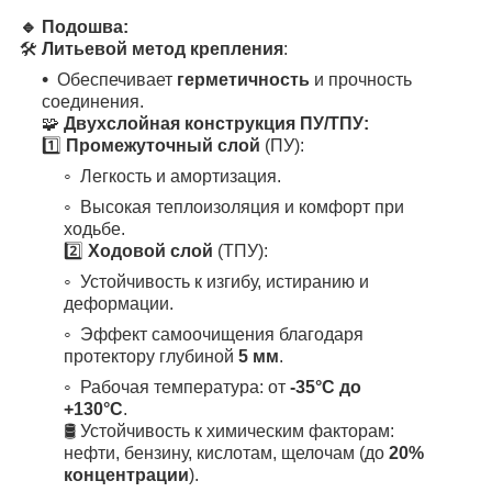
🔹 Подошва:
🛠️
Литьевой метод крепления
:
Обеспечивает
герметичность
и прочность
соединения.
🧩
Двухслойная конструкция ПУ/ТПУ:
1️⃣
Промежуточный слой
(ПУ):
Легкость и амортизация.
Высокая теплоизоляция и комфорт при
ходьбе.
2️⃣
Ходовой слой
(ТПУ):
Устойчивость к изгибу, истиранию и
деформации.
Эффект самоочищения благодаря
протектору глубиной
5 мм
.
Рабочая температура: от
-35°С до
+130°С
.
🛢️ Устойчивость к химическим факторам:
нефти, бензину, кислотам, щелочам (до
20%
концентрации
).