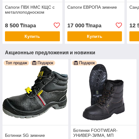
Сапоги ПВХ НМС КЩС с
Сапоги ЕВРОПА зимние
Санд
металлоподноском
8 500
17 000
12 
₸/пара
₸/пара
Купить
Купить
Акционные предложения и новинки
Топ продаж
Подарок
Подарок
Ботинки FOOTWEAR-
Ботинки SG зимние
УНИВЕР-ЗИМА, МП