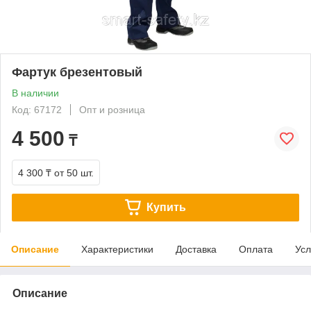
Фартук брезентовый
В наличии
Код: 67172
Опт и розница
4 500
₸
4 300 ₸
от 50 шт.
Купить
Описание
Характеристики
Доставка
Оплата
Усл
Описание