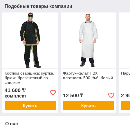
Подобные товары компании
Костюм сварщика: куртка,
Фартук-халат ПВХ,
Нару
брюки брезентовый со
плотность 500 г/м², белый
спилком
41 600
₸/
12 500
2 9
₸
комплект
Купить
Купить
О нас