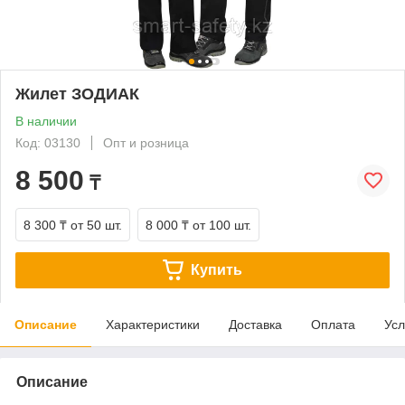
Жилет ЗОДИАК
В наличии
Код: 03130
Опт и розница
8 500
₸
8 300 ₸
от 50 шт.
8 000 ₸
от 100 шт.
Купить
Описание
Характеристики
Доставка
Оплата
Усл
Описание