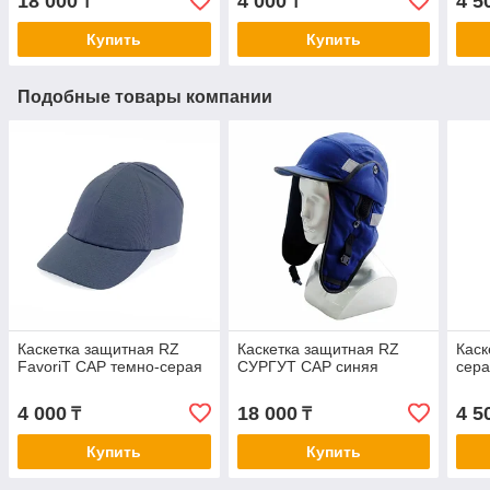
18 000
4 000
4 5
₸
₸
Купить
Купить
Подобные товары компании
Каскетка защитная RZ
Каскетка защитная RZ
Каск
FavoriT CAP темно-серая
СУРГУТ CAP синяя
сер
4 000
18 000
4 5
₸
₸
Купить
Купить