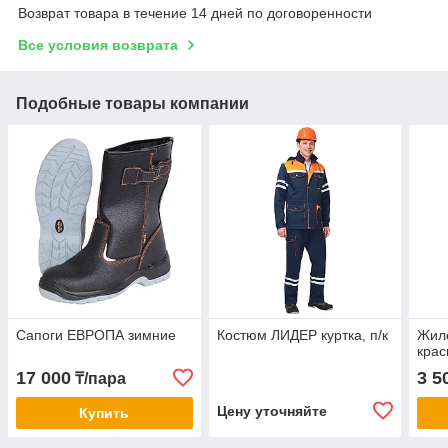
Возврат товара в течение 14 дней по договоренности
Все условия возврата
Подобные товары компании
Сапоги ЕВРОПА зимние
Костюм ЛИДЕР куртка, п/к
Жиле
кра
17 000
3 5
₸/пара
Цену уточняйте
Купить