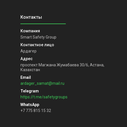
Smart Safety Group
Ардагер
проспект Магжана Жумабаева 30/6, Астана,
Казахстан
ardager_samat@mail.ru
https://t.me/safetygroups
+7 775 815 15 32