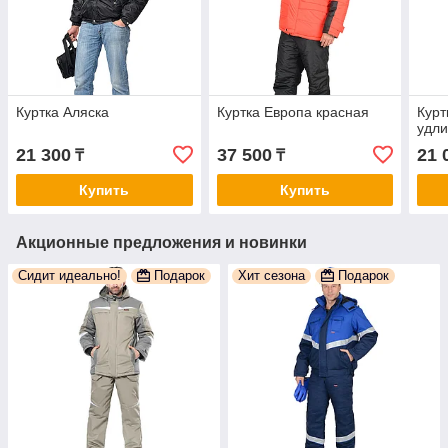
Куртка Аляска
Куртка Европа красная
Кур
удли
21 300
37 500
21 
₸
₸
Купить
Купить
Акционные предложения и новинки
Сидит идеально!
Подарок
Хит сезона
Подарок