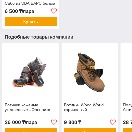
Сабо из ЭВА БАРС белые
6 500
₸/пара
Купить
Подобные товары компании
Ботинки кожаные
Ботинки Wood World
Полу
утепленные «Фаворит»
коричневый
Акти
26 000
9 800
28 
₸/пара
₸