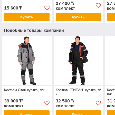
27 400
27 
₸/
15 600
₸
комплект
ком
Купить
Купить
Подобные товары компании
Костюм Стан куртка, п/к
Костюм "ТИТАН" куртка, п/
Кост
к
п/к
39 000
32 500
31 
₸/
₸/
комплект
комплект
ком
Купить
Купить