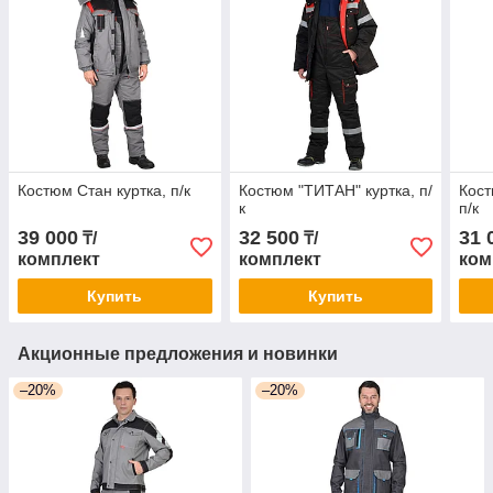
Костюм Стан куртка, п/к
Костюм "ТИТАН" куртка, п/
Кост
к
п/к
39 000
32 500
31 
₸/
₸/
комплект
комплект
ком
Купить
Купить
Акционные предложения и новинки
–20%
–20%