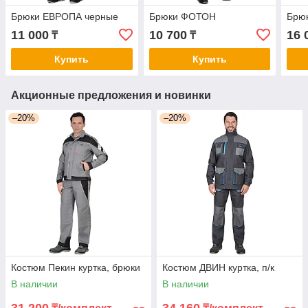
Брюки ЕВРОПА черные
Брюки ФОТОН
Брю
11 000
10 700
16 
₸
₸
Купить
Купить
Акционные предложения и новинки
–20%
–20%
Костюм Пекин куртка, брюки
Костюм ДВИН куртка, п/к
В наличии
В наличии
31 200
34 160