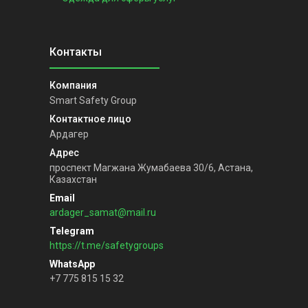
Smart Safety Group
Ардагер
проспект Магжана Жумабаева 30/6, Астана,
Казахстан
ardager_samat@mail.ru
https://t.me/safetygroups
+7 775 815 15 32