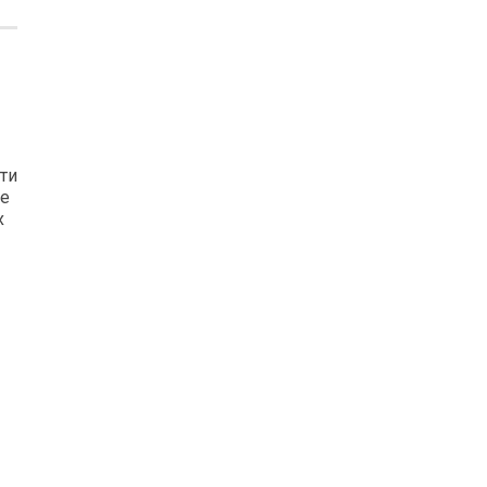
ти
ое
х