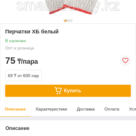
Перчатки ХБ белый
В наличии
Опт и розница
75
₸/пара
69 ₸
от 600 пар
Купить
Описание
Характеристики
Доставка
Оплата
Усл
Описание