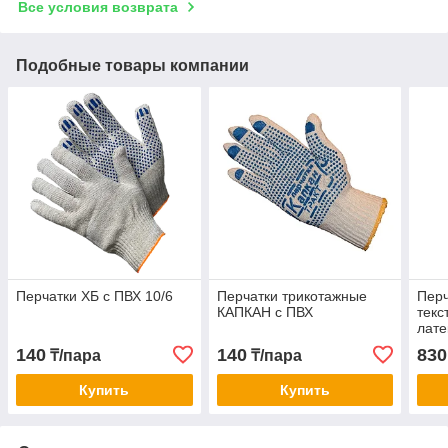
Все условия возврата
Подобные товары компании
Перчатки ХБ с ПВХ 10/6
Перчатки трикотажные
Перч
КАПКАН с ПВХ
текс
лат
140
140
830
₸/пара
₸/пара
Купить
Купить