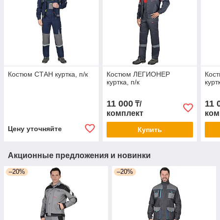
Костюм СТАН куртка, п/к
Костюм ЛЕГИОНЕР
Кос
куртка, п/к
курт
11 000
11 
₸/
комплект
ком
Цену уточняйте
Купить
Акционные предложения и новинки
–20%
–20%