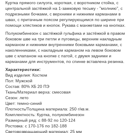
Куртка прямого силуэта, короткая, с воротником стойка, с
центральной застёжкой на 1-замковую тесьму - "молнию", с
подрезными бочками, с верхними и нижними карманами в
швах, с притачным поясом регулирующимся по ширине при
помощи хлястиков и кнопок. Рукава с манжетами на кнопках.
Полукомбинезон с застёжкой гульфика и застёжкой в правом
боковом шве на три петли и пуговицы, верхним накладным
карманом и нижними внутренними боковыми карманами, с
наколенниками, с накладным карманом на левом боковом
шве с клапаном на кнопке с патой, с двумя задними и
карманами для инструментов, по спинке вставлена резинка.
Характеристики:
Вид изделия: Костюм
Пол: Мужской
Состав: 80% ХБ 20 ПЭ
Ткань/Материал верха: смесовая
Сезон: лето
Цвет: темно-синий
Плотность/Толщина материала: 250 г/кв.м.
Комплектность: Куртка, полукомбинезон
Размерный ряд: с 88-92 по 120-124
Ростовка: с 170-176 по 182-188
Световозвращающий материал: 25 мм