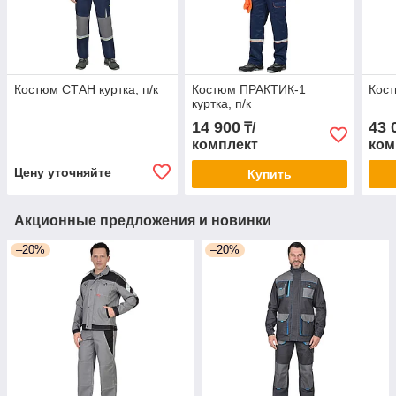
Костюм СТАН куртка, п/к
Костюм ПРАКТИК-1
Кос
куртка, п/к
14 900
43 
₸/
комплект
ком
Цену уточняйте
Купить
Акционные предложения и новинки
–20%
–20%