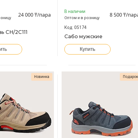
В наличии
24 000 ₸/пара
8 500 ₸/пар
озницу
Оптом и в розницу
05174
ь CH/2C111
Сабо мужские
ить
Купить
Новинка
Подаро