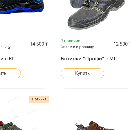
В наличии
14 500 ₸
12 500 
озницу
Оптом и в розницу
и с КП
Ботинки "Профи" с МП
ить
Купить
Новинка