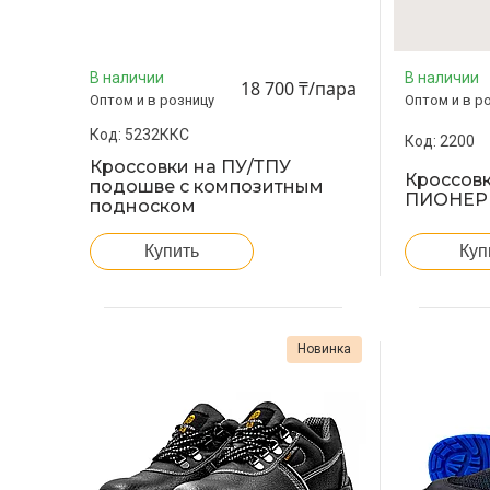
В наличии
В наличии
18 700 ₸/пара
Оптом и в розницу
Оптом и в р
5232ККС
2200
Кроссовки на ПУ/ТПУ
Кроссов
подошве с композитным
ПИОНЕР
подноском
Купить
Куп
Новинка