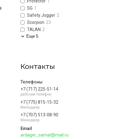
Protector
1
а
SG
1
Safety Jogger
2
Scorpion
23
TALAN
2
Еще 5
Контакты
+7 (717) 225-51-14
рабочий телефон
+7 (775) 815-15-32
Менеджер
+7 (707) 513-08-90
Менеджер
ardager_samat@mail.ru