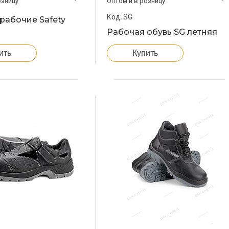
озницу
Оптом и в розницу
SG
рабочие Safety
Рабочая обувь SG летняя
ить
Купить