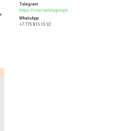
https://t.me/safetygroups
а
+7 775 815 15 32
к